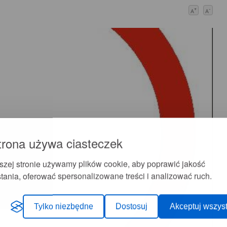
+
-
A
A
trona używa ciasteczek
szej stronie używamy plików cookie, aby poprawić jakość
tania, oferować spersonalizowane treści i analizować ruch.
Tylko niezbędne
Dostosuj
Akceptuj wszyst