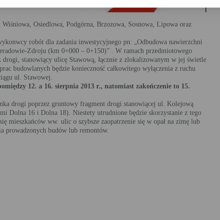
, Wiśniowa, Osiedlowa, Podgórna, Brzozowa, Sosnowa, Lipowa oraz
wykonwcy robót dla zadania inwestycyjnego pn: „Odbudowa nawierzchni
ieradowie-Zdroju (km 0+000 – 0+150)” . W ramach przedmiotowego
drogi, stanowiący ulicę Stawową, łącznie z zlokalizowanym w jej świetle
rac budowlanych będzie konieczność całkowitego wyłączenia z ruchu
iągu ul. Stawowej.
między 12. a 16. sierpnia 2013 r., natomiast zakończenie to 15.
nka drogi poprzez gruntowy fragment drogi stanowiącej ul. Kolejową
mi Dolna 16 i Dolna 18). Niestety utrudnione będzie skorzystanie z tego
się mieszkańców ww. ulic o szybsze zaopatrzenie się w opał na zimę lub
nia prowadzonych budów lub remontów.