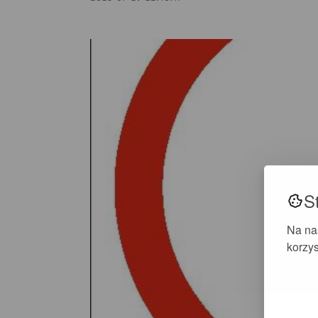
S
Na na
korzys