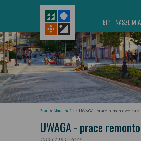
BIP
NASZE MI
Start
»
Aktualności
»
UWAGA - prace remontowe na mo
UWAGA - prace remontow
2013-07-19 12:40:47