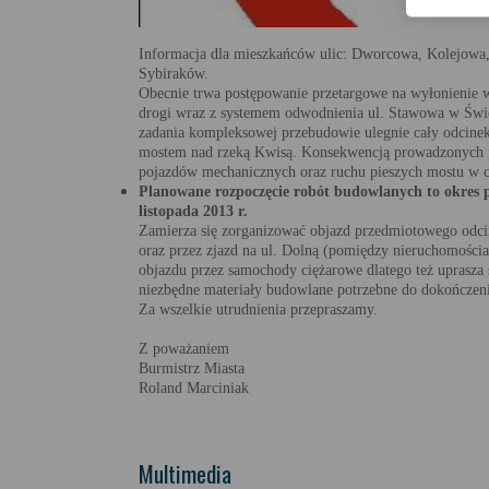
Informacja dla mieszkańców ulic: Dworcowa, Kolejowa
Sybiraków.
Obecnie trwa postępowanie przetargowe na wyłonienie 
drogi wraz z systemem odwodnienia ul. Stawowa w Św
zadania kompleksowej przebudowie ulegnie cały odcinek 
mostem nad rzeką Kwisą. Konsekwencją prowadzonych p
pojazdów mechanicznych oraz ruchu pieszych mostu w c
Planowane rozpoczęcie robót budowlanych to okres po
listopada 2013 r.
Zamierza się zorganizować objazd przedmiotowego odci
oraz przez zjazd na ul. Dolną (pomiędzy nieruchomościa
objazdu przez samochody ciężarowe dlatego też uprasza 
niezbędne materiały budowlane potrzebne do dokończe
Za wszelkie utrudnienia przepraszamy.
Z poważaniem
Burmistrz Miasta
Roland Marciniak
Multimedia