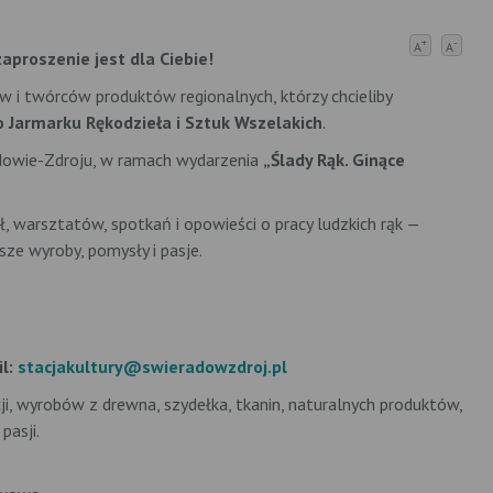
+
-
A
A
aproszenie jest dla Ciebie!
w i twórców produktów regionalnych, którzy chcieliby
o Jarmarku Rękodzieła i Sztuk Wszelakich
.
owie-Zdroju, w ramach wydarzenia
„Ślady Rąk. Ginące
ł, warsztatów, spotkań i opowieści o pracy ludzkich rąk —
ze wyroby, pomysły i pasje.
il:
stacjakultury@swieradowzdroj.pl
ji, wyrobów z drewna, szydełka, tkanin, naturalnych produktów,
pasji.