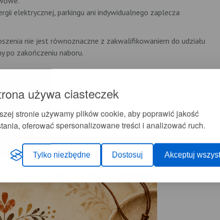
awowe.
gii elektrycznej, parkingu ani indywidualnego zaplecza
głoszenia nie jest równoznaczne z zakwalifikowaniem do udziału
y po zakończeniu naboru.
nistracji
trona używa ciasteczek
szej stronie używamy plików cookie, aby poprawić jakość
tania, oferować spersonalizowane treści i analizować ruch.
Tylko niezbędne
Dostosuj
Akceptuj wszyst