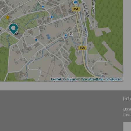
Leaflet
|
© Traseo
© OpenStreetMap contributors
Inf
Chce
impr