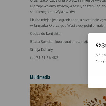
Organizator zapewnia wyłącznie miejsce wyst
Nie zapewniamy stołów, krzeseł, dostępu do ener
sanitarnego dla Wystawców.
Liczba miejsc jest ograniczona, a przesłanie z
w Jarmarku. O przyjęciu Wystawcy poinformujem
Osoba do kontaktu:
Beata Rosicka - koordynator ds. projektów i admi
S
Stacja Kultury
Na na
tel. 75 71 36 482
korzys
Multimedia