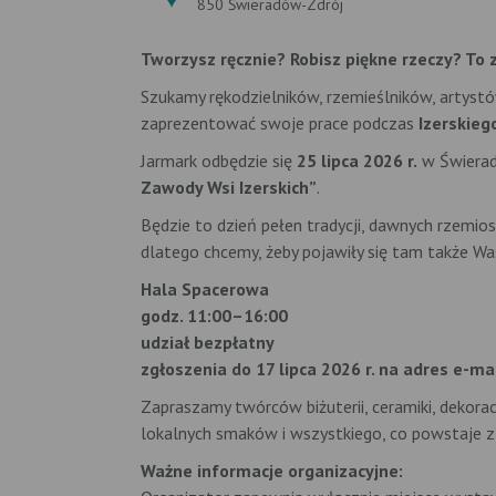
850 Świeradów-Zdrój
Tworzysz ręcznie? Robisz piękne rzeczy? To z
Szukamy rękodzielników, rzemieślników, artystó
zaprezentować swoje prace podczas
Izerskieg
Jarmark odbędzie się
25 lipca 2026 r.
w Świerad
Zawody Wsi Izerskich”
.
Będzie to dzień pełen tradycji, dawnych rzemios
dlatego chcemy, żeby pojawiły się tam także Was
Hala Spacerowa
godz. 11:00–16:00
udział bezpłatny
zgłoszenia do 17 lipca 2026 r. na adres e-ma
Zapraszamy twórców biżuterii, ceramiki, dekorac
lokalnych smaków i wszystkiego, co powstaje z 
Ważne informacje organizacyjne: