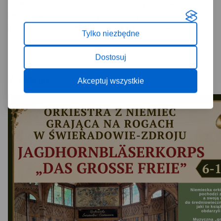
Głównym organizatorem pobytu orkiestry oraz cyklu
koncertów jest Hotel Stary Zdrój, który od wielu lat
pielęgnuje tę wyjątkową muzyczną tradycję w Świeradowie-
Tylko niezbędne
Zdroju.
Dostosuj
Multimedia
Akceptuj wszystkie