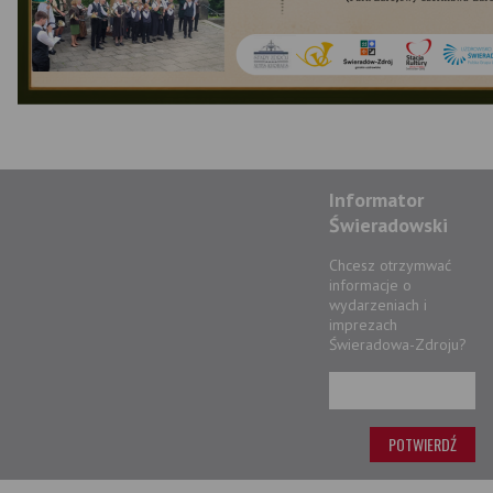
Informator
Świeradowski
Chcesz otrzymwać
informacje o
wydarzeniach i
imprezach
Świeradowa-Zdroju?