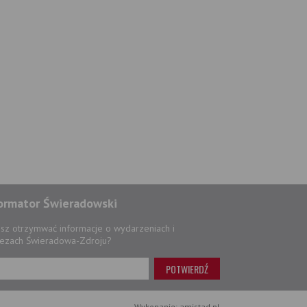
ormator Świeradowski
sz otrzymwać informacje o wydarzeniach i
ezach Świeradowa-Zdroju?
Wykonanie: amistad.pl