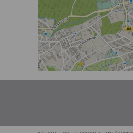
© Świeradów-Zdrój, ul. 11 Listopada 35, 59-850 Świeradów-