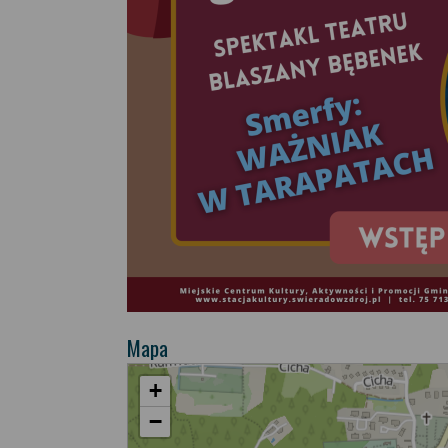
Mapa
+
−