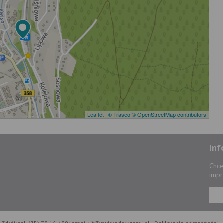
Leaflet
|
© Traseo
© OpenStreetMap contributors
Inf
Chce
impr
Zdrój; tel. (75) 78 16 489; email: it@swieradowzdroj.pl |
Deklaracja dostępności