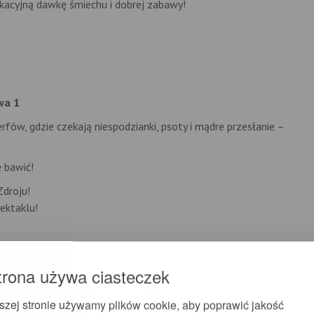
akacyjną dawkę śmiechu i dobrej zabawy!
wa 1
fów, gdzie czekają niespodzianki, psoty i mądre przesłanie –
ę bawić!
Zdroju!
ektaklu!
trona używa ciasteczek
szej stronie używamy plików cookie, aby poprawić jakość