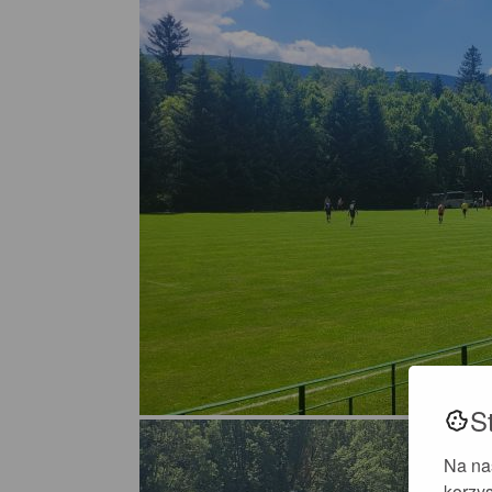
S
Na na
korzys