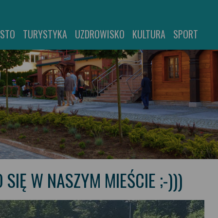
ASTO
TURYSTYKA
UZDROWISKO
KULTURA
SPORT
ŁO SIĘ W NASZYM MIEŚCIE ;-)))