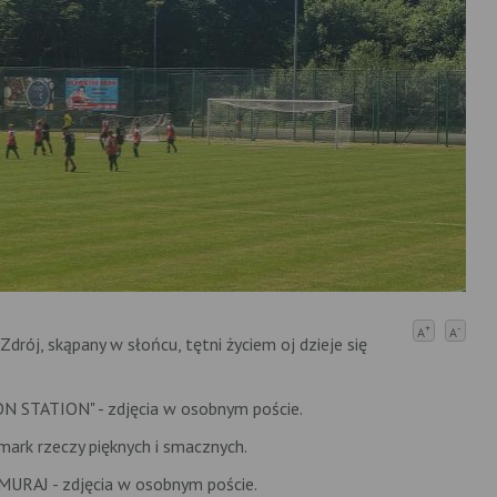
+
-
A
A
drój, skąpany w słońcu, tętni życiem oj dzieje się
 ON STATION" - zdjęcia w osobnym poście.
mark rzeczy pięknych i smacznych.
AMURAJ - zdjęcia w osobnym poście.