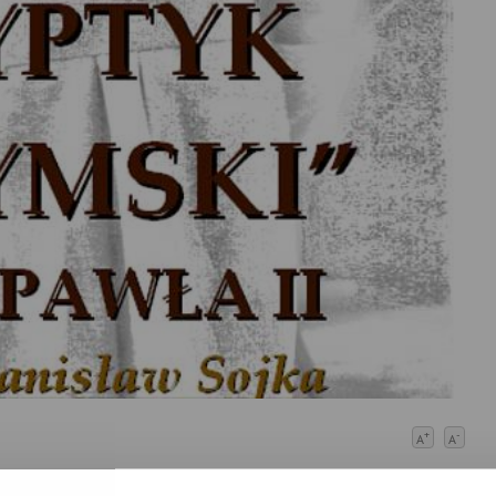
+
-
A
A