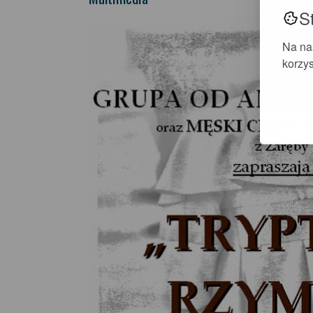
S
Na na
korzys