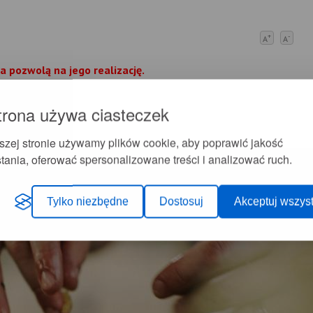
+
-
A
A
 pozwolą na jego realizację.
trona używa ciasteczek
szej stronie używamy plików cookie, aby poprawić jakość
tania, oferować spersonalizowane treści i analizować ruch.
Tylko niezbędne
Dostosuj
Akceptuj wszyst