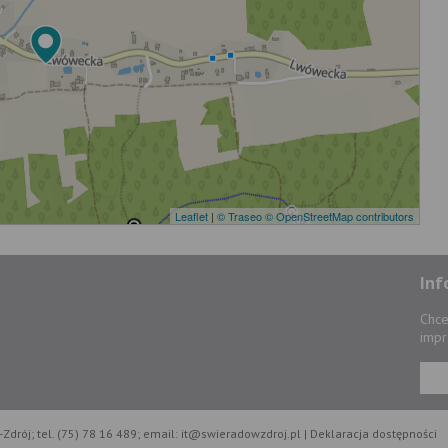
Leaflet
|
© Traseo
© OpenStreetMap contributors
Inf
Chce
impr
Zdrój; tel. (75) 78 16 489; email: it@swieradowzdroj.pl |
Deklaracja dostępności