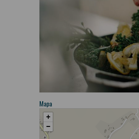
Mapa
+
−