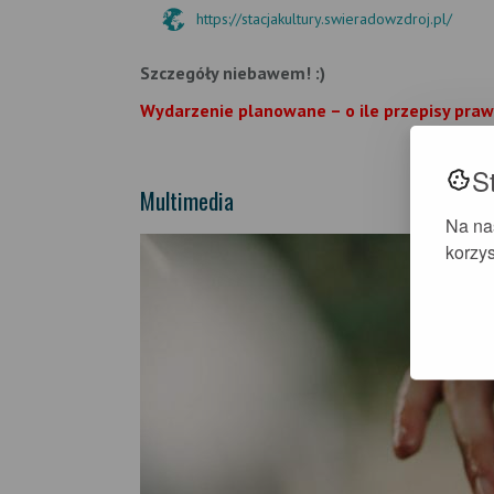
https://stacjakultury.swieradowzdroj.pl/
Szczegóły niebawem! :)
Wydarzenie planowane – o ile przepisy prawa
S
Multimedia
Na na
korzys