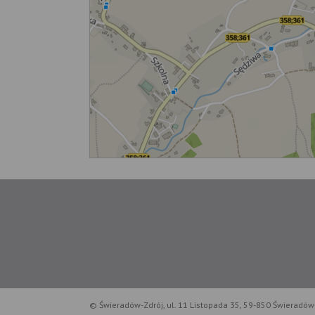
© Świeradów-Zdrój, ul. 11 Listopada 35, 59-850 Świeradów-