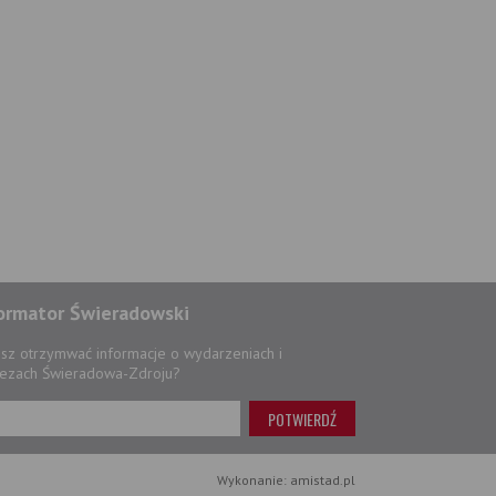
ormator Świeradowski
sz otrzymwać informacje o wydarzeniach i
ezach Świeradowa-Zdroju?
Wykonanie: amistad.pl