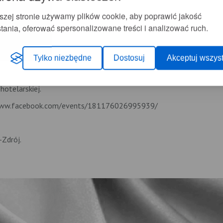
znej,
szej stronie używamy plików cookie, aby poprawić jakość
dla nas znaczy?
tania, oferować spersonalizowane treści i analizować ruch.
skich,
turystycznej,
Tylko niezbędne
Dostosuj
Akceptuj wszyst
hotelarskiej.
://www.facebook.com/events/181176026995939/
-Zdrój.