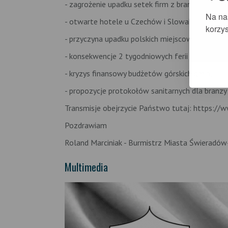
- zagrożenie upadku setek firm z branży turystyc
Na na
- otwarte hotele u Czechów i Slowaków, co to 
korzys
- przyczyna upadku polskich miejscowości narciar
- konsekwencje 2 tygodniowych ferii dla branży 
- kryzys finansowy budżetów górskich gmin,
- propozycje protokołów sanitarnych dla branzy 
Transmisje obejrzycie Państwo tutaj: https
Pozdrawiam
Roland Marciniak - Burmistrz Miasta Świeradów
Multimedia