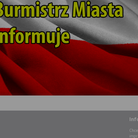
Inf
Chce
impr