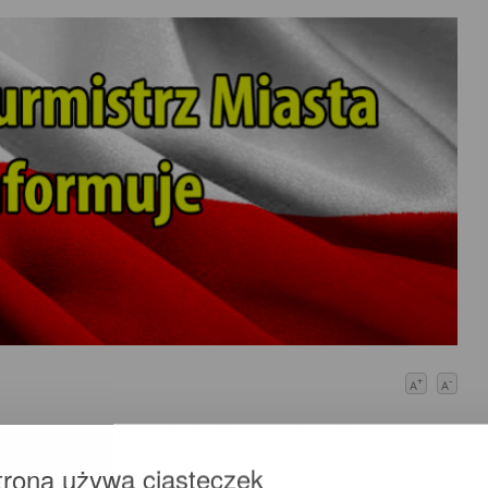
+
-
A
A
nia konferencji w dniu 3.12.2020 r. o godz.14.00 w Bukowinie
trona używa ciasteczek