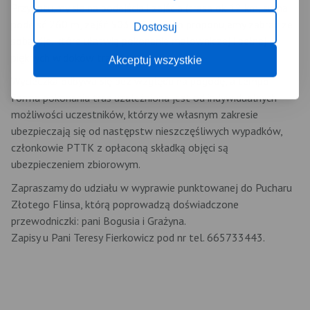
Przygotujmy się na podejścia i zejścia (trasa ok 12 km, suma
podejść 260 m, zejść 503 m) dlatego proponujemy zabrać ze
Dostosuj
sobą kije, które ułatwią pokonanie malowniczej i pełnej
pięknych widoków trasy.
Akceptuj wszystkie
Wycieczka odbywa się bez względu na pogodę, a tempo i
forma pokonania tras uzależniona jest od indywidualnych
możliwości uczestników, którzy we własnym zakresie
ubezpieczają się od następstw nieszczęśliwych wypadków,
członkowie PTTK z opłaconą składką objęci są
ubezpieczeniem zbiorowym.
Zapraszamy do udziału w wyprawie punktowanej do Pucharu
Złotego Flinsa, którą poprowadzą doświadczone
przewodniczki: pani Bogusia i Grażyna.
Zapisy u Pani Teresy Fierkowicz pod nr tel. 665733443.