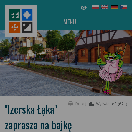
MENU
"Izerska Łąka"
Drukuj
Wyświetleń (671)
zaprasza na bajkę