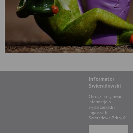
Informator
Świeradowski
Chcesz otrzymwać
informacje o
wydarzeniach i
imprezach
Świeradowa-Zdroju?