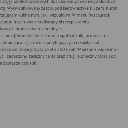
y przyjęć okolicznościowych dostosowanych do indywidualnych
stotą. Wykwalifikowany zespół pod kierownictwem Szefa Kuchni
ględem kulinarnym, jak i wizualnym. W menu Restauracji
społu, inspirowane tradycyjnymi recepturami z
kowych produktów regionalnych.
stauracji Ametyst Goście mogą spotkać miłą atmosferę i
 składająca się z dwóch przylegających do siebie sal
ednorazowo może przyjąć około 200 osób. W sezonie wiosenno -
cji zadaszony, zaciszny taras oraz drugi, słoneczny taras pod
a zaprasza cały rok: