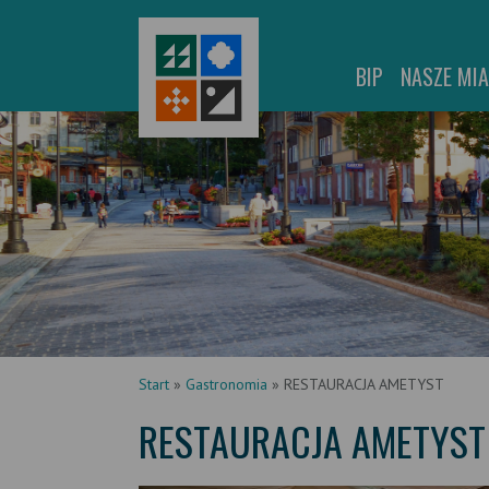
BIP
NASZE MI
Start
»
Gastronomia
»
RESTAURACJA AMETYST
RESTAURACJA AMETYST