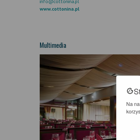
info@cottonina.pl
www.cottonina.pl
Multimedia
S
Na na
korzys