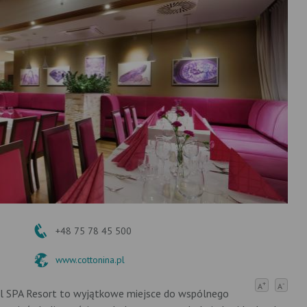
+48 75 78 45 500
www.cottonina.pl
+
-
A
A
l SPA Resort to wyjątkowe miejsce do wspólnego