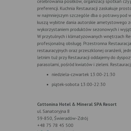
celebrowania posiłków, organizacji spotkań cz
preferencji. Kuchnia Restauracji zaskakuje pro
w najmniejszym szczególe dba o potrawy pod wz
kuszą wybitne dania autorskie ametystowego ze
wykorzystaniem produktów sezonowych i wyjąt
W przytulnych i klimatyzowanych wnętrzach Re
profesjonalną obsługę. Przestronna Restauracja,
restauracyjnych oraz przeszklonej oranżerii, j
letnim tuż przy Restauracji oddajemy do dyspozy
parasolami, pośród kwiatów i zieleni. Restauracj
niedziela-czwartek 13:00-21:30
piątek-sobota 13:00-22:30
Cottonina Hotel & Mineral SPA Resort
ul. Sanatoryjna 8
59-850, Świeradów-Zdrój
+48 75 78 45 500