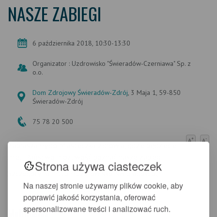
NASZE ZABIEGI
6 października 2018, 10:30-13:30
Organizator : Uzdrowisko "Świeradów-Czerniawa" Sp. z
o.o.
Dom Zdrojowy Świeradów-Zdrój
, 3 Maja 1, 59-850
Świeradów-Zdrój
75 78 20 500
+
-
A
A
Zapraszamy do Miasteczka Zdrowia, gdzie będziecie
mieli Państwo możliwość poznać nasze zabiegi.
Strona używa ciasteczek
Szczegóły na: http://uzdrowisko-swieradow.pl/
Na naszej stronie używamy plików cookie, aby
poprawić jakość korzystania, oferować
spersonalizowane treści i analizować ruch.
Multimedia