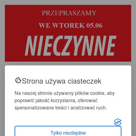
+
-
A
A
Uprzejmie informujemy, że dnia 05.06 obiekt będzie
Strona używa ciasteczek
nieczynny.
Na naszej stronie używamy plików cookie, aby
Za utrudnienia przepraszamy.
poprawić jakość korzystania, oferować
spersonalizowane treści i analizować ruch.
Tylko niezbędne