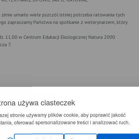
j zimie umarło wiele pszczól istniej potrzeba ratowania tych
tego zapraszamy Państwa na spotkanie z weterynarzem, który
odz. 11.00 w Centrum Edukacji Ekologicznej Natura 2000
cza 7.
trona używa ciasteczek
szej stronie używamy plików cookie, aby poprawić jakość
tania, oferować spersonalizowane treści i analizować ruch.