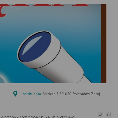
Izerska Łąka
, Rolnicza 7, 59-850 Świeradów-Zdrój
+
-
A
A
 WETERYNARZ OPOWIE JAK JE RATOWAĆ