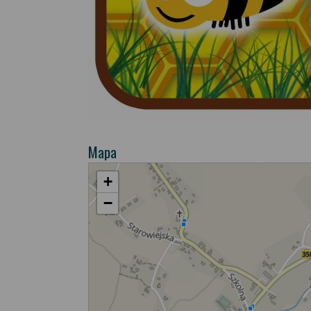
Mapa
+
−