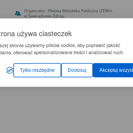
Organizator : Miejska Biblioteka Publiczna IZERKA
w Świeradowie-Zdroju
dów-
trona używa ciasteczek
szej stronie używamy plików cookie, aby poprawić jakość
+
-
A
A
tania, oferować spersonalizowane treści i analizować ruch.
Tylko niezbędne
Dostosuj
Akceptuj wszyst
skiego