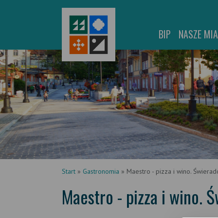
BIP
NASZE MI
Start
»
Gastronomia
»
Maestro - pizza i wino. Świera
Maestro - pizza i wino. 