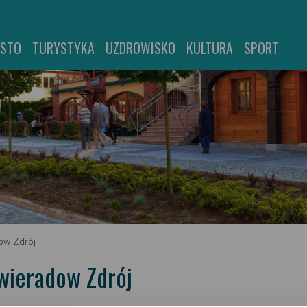
ASTO
TURYSTYKA
UZDROWISKO
KULTURA
SPORT
dow Zdrój
Świeradow Zdrój