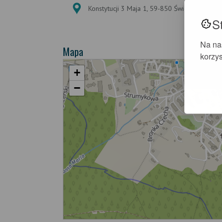
Konstytucji 3 Maja 1, 59-850 Świeradów-Zdr
S
Na na
Mapa
korzys
+
−