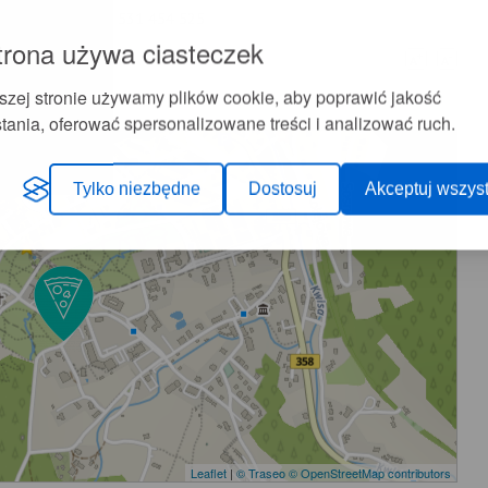
ój
+48 531 454 525
trona używa ciasteczek
+
-
A
A
szej stronie używamy plików cookie, aby poprawić jakość
tania, oferować spersonalizowane treści i analizować ruch.
Tylko niezbędne
Dostosuj
Akceptuj wszyst
Leaflet
|
© Traseo
© OpenStreetMap contributors