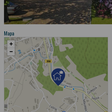
Mapa
+
−