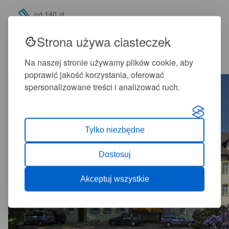
od 140 zł
+
-
A
A
Strona używa ciasteczek
Multimedia
Na naszej stronie używamy plików cookie, aby
poprawić jakość korzystania, oferować
spersonalizowane treści i analizować ruch.
Tylko niezbędne
Dostosuj
Akceptuj wszystkie