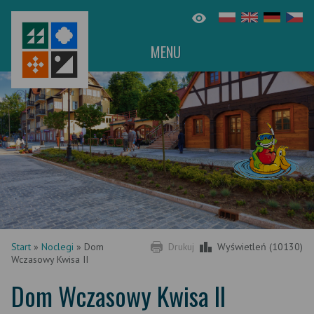
MENU
Start
»
Noclegi
»
Dom
Drukuj
Wyświetleń (10130)
Wczasowy Kwisa II
Dom Wczasowy Kwisa II