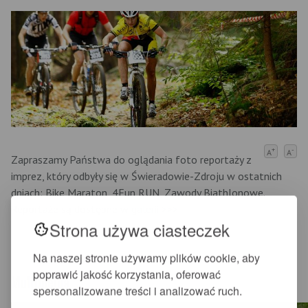
+
-
A
A
Zapraszamy Państwa do oglądania foto reportaży z
imprez, który odbyły się w Świeradowie-Zdroju w ostatnich
dniach: Bike Maraton, 4Fun RUN, Zawody Biathlonowe.
Reportaże są dostępne w
galerii >>>
Strona używa ciasteczek
Na naszej stronie używamy plików cookie, aby
poprawić jakość korzystania, oferować
Multimedia
spersonalizowane treści i analizować ruch.