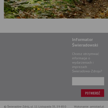
Informator
Świeradowski
Chcesz otrzymwać
informacje o
wydarzeniach i
imprezach
Świeradowa-Zdroju?
© Świeradów-Zdrój, ul. 11 Listopada 35, 59-850
Wykonanie: amistad.pl