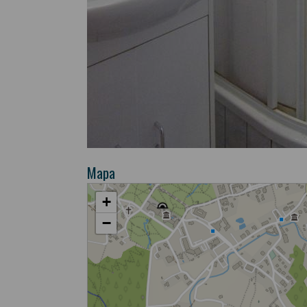
Mapa
+
−