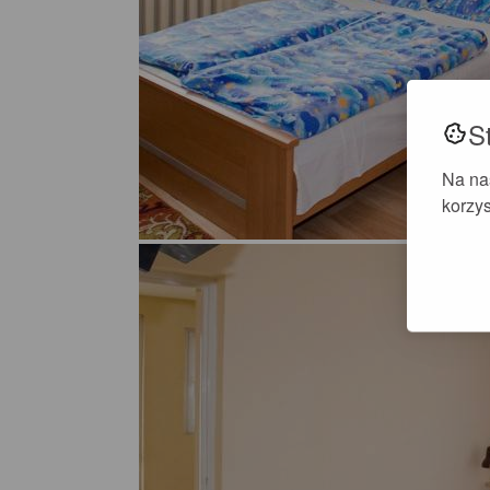
S
Na na
korzys