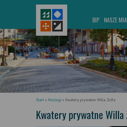
BIP
NASZE MI
Start
»
Noclegi
»
Kwatery prywatne Willa Zofia
Kwatery prywatne Willa 