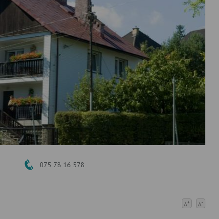
075 78 16 578
+
-
A
A