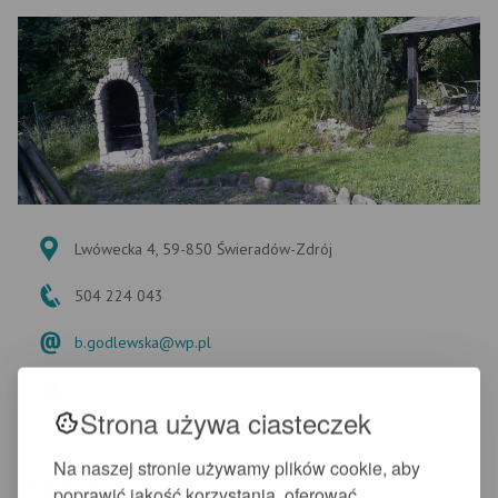
Lwówecka 4, 59-850 Świeradów-Zdrój
504 224 043
b.godlewska@wp.pl
Ilość miejsc : 18
Strona używa ciasteczek
+
-
A
A
Na naszej stronie używamy plików cookie, aby
Multimedia
poprawić jakość korzystania, oferować