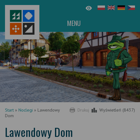
MENU
Start
»
Noclegi
»
Lawendowy
Drukuj
Wyświetleń (8437)
Dom
Lawendowy Dom