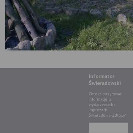
Informator
Świeradowski
Chcesz otrzymwać
informacje o
wydarzeniach i
imprezach
Świeradowa-Zdroju?