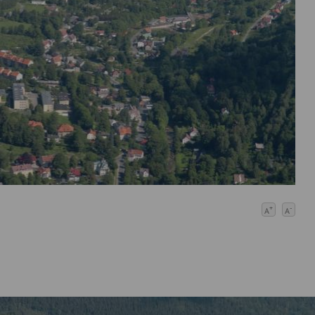
+
-
A
A