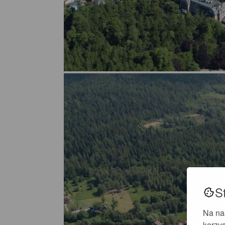
S
Na na
korzys