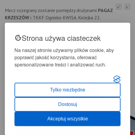
+
-
A
A
Mecz rozegrany zostanie pomiędzy drużynami
PAGAZ
KRZESZÓW
i TKKF Ognisko KWISA. Kolejka 22.
Serdecznie zapraszamy
Strona używa ciasteczek
Na naszej stronie używamy plików cookie, aby
Multimedia
poprawić jakość korzystania, oferować
spersonalizowane treści i analizować ruch.
Tylko niezbędne
Dostosuj
Akceptuj wszystkie