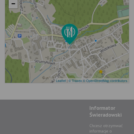
−
Leaflet
|
© Traseo
© OpenStreetMap contributors
Informator
Świeradowski
Chcesz otrzymwać
informacje o