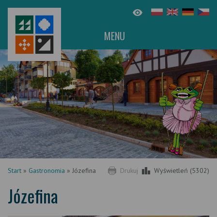
MENU
Start
»
Gastronomia
»
Józefina
Drukuj
Wyświetleń (5302)
Józefina