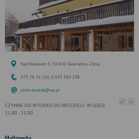
Nad Basenem 3, 59-850 Świeradów-Zdrój
075 78 16 126, 0 691 389 258
piotrsamulski@wp.pl
+
-
A
A
CZYNNE OD WTORKU DO NIEDZIELI: W GODZ.
11.00 - 21.00
Multimedia