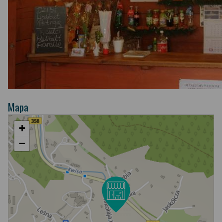
Mapa
+
−