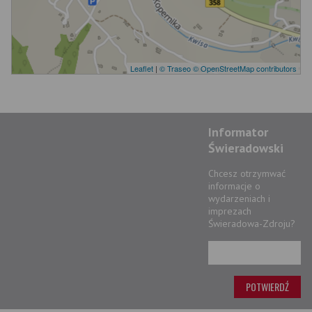
Leaflet
|
© Traseo
© OpenStreetMap contributors
Informator
Świeradowski
Chcesz otrzymwać
informacje o
wydarzeniach i
imprezach
Świeradowa-Zdroju?