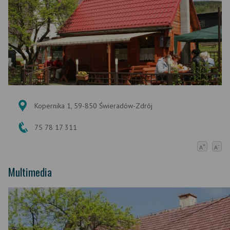
Kopernika 1, 59-850 Świeradów-Zdrój
75 78 17 311
+
-
A
A
Multimedia